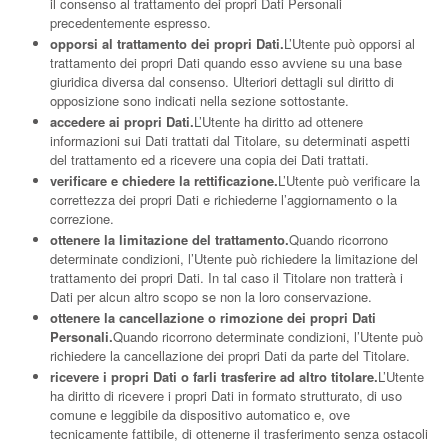
il consenso al trattamento dei propri Dati Personali
precedentemente espresso.
opporsi al trattamento dei propri Dati.
L’Utente può opporsi al
trattamento dei propri Dati quando esso avviene su una base
giuridica diversa dal consenso. Ulteriori dettagli sul diritto di
opposizione sono indicati nella sezione sottostante.
accedere ai propri Dati.
L’Utente ha diritto ad ottenere
informazioni sui Dati trattati dal Titolare, su determinati aspetti
del trattamento ed a ricevere una copia dei Dati trattati.
verificare e chiedere la rettificazione.
L’Utente può verificare la
correttezza dei propri Dati e richiederne l’aggiornamento o la
correzione.
ottenere la limitazione del trattamento.
Quando ricorrono
determinate condizioni, l’Utente può richiedere la limitazione del
trattamento dei propri Dati. In tal caso il Titolare non tratterà i
Dati per alcun altro scopo se non la loro conservazione.
ottenere la cancellazione o rimozione dei propri Dati
Personali.
Quando ricorrono determinate condizioni, l’Utente può
richiedere la cancellazione dei propri Dati da parte del Titolare.
ricevere i propri Dati o farli trasferire ad altro titolare.
L’Utente
ha diritto di ricevere i propri Dati in formato strutturato, di uso
comune e leggibile da dispositivo automatico e, ove
tecnicamente fattibile, di ottenerne il trasferimento senza ostacoli