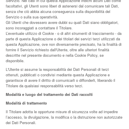
Servizio. Nei casi in cui questa Applicazione indichi alcuni Dati come
facoltativi, gli Utenti sono liberi di astenersi dal comunicare tali Dati,
senza che ciò abbia alcuna conseguenza sulla disponibilità del
Servizio o sulla sua operatività.
Gli Utenti che dovessero avere dubbi su quali Dati siano obbligatori,
sono incoraggiati a contattare il Titolare.
L’eventuale utilizzo di Cookie - o di altri strumenti di tracciamento - da
parte di questa Applicazione o dei titolari dei servizi terzi utilizzati da
questa Applicazione, ove non diversamente precisato, ha la finalità di
fornire il Servizio richiesto dall'Utente, oltre alle ulteriori finalità
descritte nel presente documento e nella Cookie Policy, se
disponibile.
L'Utente si assume la responsabilità dei Dati Personali di terzi
ottenuti, pubblicati o condivisi mediante questa Applicazione e
garantisce di avere il diritto di comunicarli o diffonderli, liberando il
Titolare da qualsiasi responsabilità verso terzi.
Modalità e luogo del trattamento dei Dati raccolti
Modalità di trattamento
Il Titolare adotta le opportune misure di sicurezza volte ad impedire
l’accesso, la divulgazione, la modifica o la distruzione non autorizzate
dei Dati Personali.