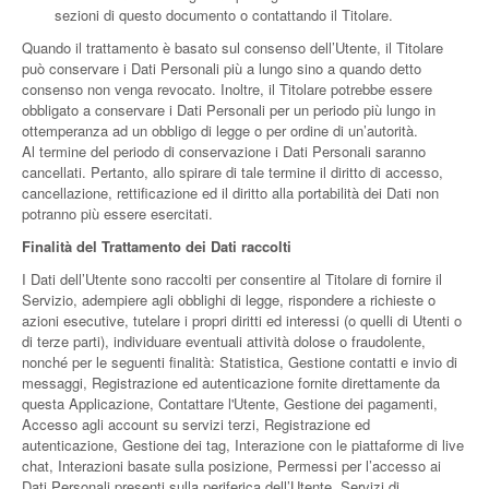
sezioni di questo documento o contattando il Titolare.
Quando il trattamento è basato sul consenso dell’Utente, il Titolare
può conservare i Dati Personali più a lungo sino a quando detto
consenso non venga revocato. Inoltre, il Titolare potrebbe essere
obbligato a conservare i Dati Personali per un periodo più lungo in
ottemperanza ad un obbligo di legge o per ordine di un’autorità.
Al termine del periodo di conservazione i Dati Personali saranno
cancellati. Pertanto, allo spirare di tale termine il diritto di accesso,
cancellazione, rettificazione ed il diritto alla portabilità dei Dati non
potranno più essere esercitati.
Finalità del Trattamento dei Dati raccolti
I Dati dell’Utente sono raccolti per consentire al Titolare di fornire il
Servizio, adempiere agli obblighi di legge, rispondere a richieste o
azioni esecutive, tutelare i propri diritti ed interessi (o quelli di Utenti o
di terze parti), individuare eventuali attività dolose o fraudolente,
nonché per le seguenti finalità: Statistica, Gestione contatti e invio di
messaggi, Registrazione ed autenticazione fornite direttamente da
questa Applicazione, Contattare l'Utente, Gestione dei pagamenti,
Accesso agli account su servizi terzi, Registrazione ed
autenticazione, Gestione dei tag, Interazione con le piattaforme di live
chat, Interazioni basate sulla posizione, Permessi per l’accesso ai
Dati Personali presenti sulla periferica dell’Utente, Servizi di